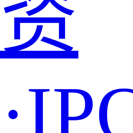
资
·IP