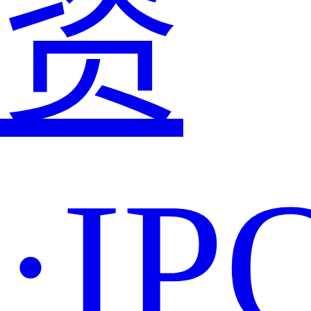
资
·IP