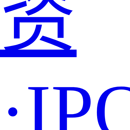
资
·IP