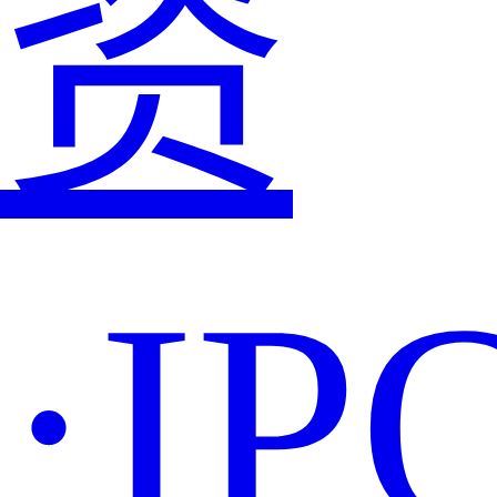
资
·IP