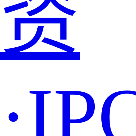
资
·IP