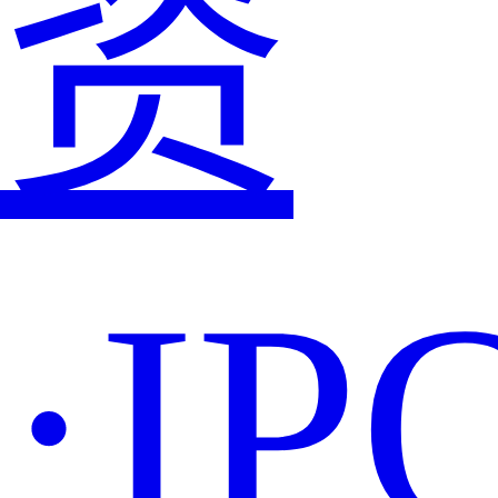
资
·IP