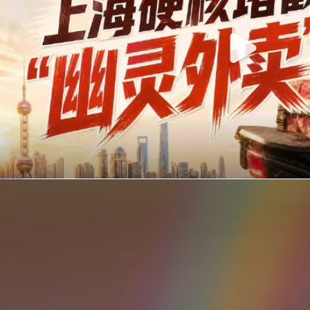
你在美团点的外卖是真门店吗？上海严查执照盗用，幽灵外卖迎硬核整治