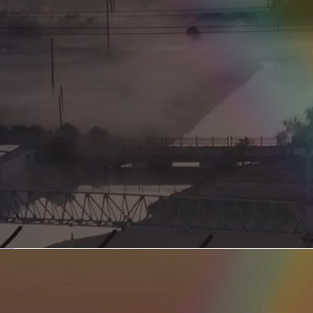
新型电力系统的核心引擎 第二集 深远海风电送出