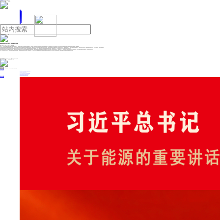
人民日报主管
《中国能源报》社有限公司主办
网站地图
联系我们
首页
即时新闻
能源要闻
焦点关注
能源评论
能源党建
热点专题
生态环保
人事动态
能源城市
环球视野
产业聚焦
电网电力
新能源
油气
高效回收技术“吃干榨尽”铅锌锗伴生资源
来源：科技日报
2026年05月18日 09:11
作者：赵汉斌
记者5月13日从中国铜业有限公司获悉，其所属的云南驰宏锌锗股份有限公司、云南金鼎锌业有限公司、云南驰宏资源综合利用有限公司等，日前完成了三项资源综合利用关键技术成果的集中评审。多领域专家审核认为，三项成果整体技术水平分别达到国际领先、国际先进与国内领先，标志着我国在铅锌锗伴生资源高效回收与高值化利用领域进一步获得重要突破。
锌冶炼伴生锗高效回收制备光纤四氯化锗关键技术及应用项目，攻克锌冶炼伴生锗综合回收行业难题，创新研发含锗浸出渣富氧熔融分段还原挥发、控酸氧化浸出、无机沉锗及短流程制备光纤四氯化锗等技术与专用装备，构建从含锗硫化锌精矿到光纤四氯化锗深加工产品的完整技术链与产业链。成果已获授权专利14件，应用于云南驰宏资源综合利用有限公司、云南驰宏锌锗会泽冶炼分公司、云南驰宏国际锗业等多家单位，经济、社会与生态效益突出，总体技术达国际领先水平。
复杂低品位氧化锌资源选冶协同强化与伴生金属回收关键技术及应用项目，针对低品位氧化锌矿浮选选择性差、浸出易起泡、高浸渣金属回收率低等痛点，构建“强化硫化—胺浮选—脱碳转型/消泡浸出—高浸渣资源化回收”选冶协同技术体系。成果获授权专利9件，已在云南金鼎锌业有限公司产业化应用，技术整体达到国际先进水平。
多源铅基物料绿色协同回收伴生有价金属关键技术及应用项目，破解艾萨炉处理多源铅基物料的工艺瓶颈，开发多源铅锌铜物料精准配料与自耦合渣型调配、多级旋流喷枪富氧顶吹高效熔炼、铜镉锌等多元金属梯级深度分离富集等关键技术，形成绿色协同回收新工艺。成果获授权专利7件，培育大国工匠、工业和信息化部先进工艺人才及省级劳模多名，项目已在云南驰宏锌锗股份有限公司落地见效，技术总体达到国内领先水平。
据介绍，作为国内铅锌锗产业龙头企业，云南驰宏锌锗股份有限公司坚持以创新驱动，深耕资源高效利用与绿色冶炼技术研发。系列新成果的应用，进一步巩固企业在伴生战略金属回收、低品位资源利用及铅锌固废协同处置领域的技术优势，有力支撑产业链向高附加值延伸，为我国有色金属行业绿色低碳转型与高质量发展提供技术支撑。
投稿与新闻线索: 微信/手机: 15910626987 邮箱: 95866527@qq.com
欢迎关注中国能源官方网站
分享让更多人看到
中国能源网版权作品，未经书面授权，严禁转载或镜像，违者将被追究法律责任。
即时新闻
要闻推荐
国家能源局印发《电力安全生产“十五五”行动计划》
我国绿色燃料产业规模稳步壮大
2030年我国新能源消纳将达28亿千瓦以上
新型电力系统建设迎来“十五五”发展路线图
《新型电力系统建设“十五五”规划》发布
热点专题