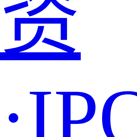
资
·IP