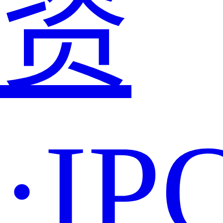
资
·IP