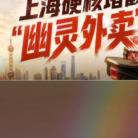
你在美团点的外卖是真门店吗？上海严查执照盗用，幽灵外卖迎硬核整治