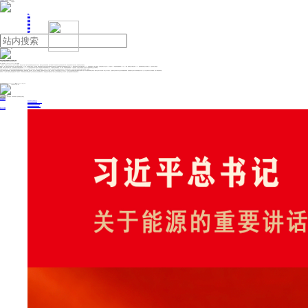
人民日报主管
《中国能源报》社有限公司主办
网站地图
联系我们
首页
即时新闻
能源要闻
焦点关注
能源评论
能源党建
热点专题
生态环保
人事动态
能源城市
环球视野
产业聚焦
电网电力
新能源
油气
绿色转型成建材业发展主线
来源：经济日报
2026年05月18日 09:23
作者：祝君壁
一段时期以来，我国建材行业持续承压，市场需求出现小幅回落，建材企业生产放缓，建材产品价格延续低位波动态势。面对压力，建材行业主动加快结构调整，提升产能利用率，绿色发展成为行业转型的核心增长引擎，特别是先进新材料产业势头强劲，成为建材行业发展新亮点。
数据显示，一季度，建材行业绿色转型步伐加快，累计压减退出低效产能2980万吨，产能利用率止跌回升；以光伏玻璃、玻璃纤维及制品为代表的先进无机非金属材料行业蓬勃发展，光伏玻璃需求量在平板玻璃需求量占比中接近50%；玻璃纤维及制品行业利润总额同比增长130%。绿色建材量利齐升，截至一季度末，全国绿色建材认证产品较2025年底增长5%；绿色建材营收规模突破610亿元。一季度，建材商品出口额同比增长13.5%，超薄玻璃等高端产品出口增幅超30%，国际竞争力持续提升。
整体看，建材行业以绿色发展为主线、产业结构持续迭代升级的态势越发明显。2023年，工业和信息化部等十部门联合印发《绿色建材产业高质量发展实施方案》，引导建材行业绿色低碳转型。“今年一季度，绿色建材营收继续保持12%的较快增长，为实现全年目标奠定了坚实基础。”中国建筑材料联合会会长阎晓峰说。
尽管建材行业转型势头良好，但行业目前对基础建材量的依赖尚未根本扭转，与新兴产业交叉融合的广度、深度不足。“建材行业已提前谋篇布局、主动发力，无论是‘六零’工厂的创新实践，还是超级材料的研发攻关，都为优化提升传统产业、培育壮大新兴产业和未来产业奠定了坚实基础。”阎晓峰说。
“六零”工厂是建材行业践行“双碳”目标、推动绿色低碳安全高质量发展的创新举措，涵盖“零外购电、零化石能源、零一次资源、零碳排放、零废弃物排放、零员工”六个维度。近日印发的《工业和信息化部办公厅关于印发2026年第一批行业标准制修订和外文版项目计划的通知》提到，由中国建筑材料联合会牵头的《建材行业“六零”工厂评价通则》成功立项。专家认为，这是建材行业以标准引领行业优化升级的重要创新举措，标志着建材行业“六零”工厂标准体系建设迈出关键一步，为行业开展“六零”工厂建设和验收，提供了权威的标准依据。
阎晓峰表示，“十五五”时期，建材行业将全面推进“六零”工厂创建工作，同时继续加快优化升级传统建材产业、加快培育壮大无机非金属新材料产业、加快整合提升非金属特色矿产资源产业，推动形成建材行业三大发展引擎，促进行业提质增效并形成新的发展空间。
投稿与新闻线索: 微信/手机: 15910626987 邮箱: 95866527@qq.com
欢迎关注中国能源官方网站
分享让更多人看到
中国能源网版权作品，未经书面授权，严禁转载或镜像，违者将被追究法律责任。
即时新闻
要闻推荐
我国绿色燃料产业规模稳步壮大
2030年我国新能源消纳将达28亿千瓦以上
新型电力系统建设迎来“十五五”发展路线图
《新型电力系统建设“十五五”规划》发布
利用率90%左右 新能源发展重心转向消纳
热点专题