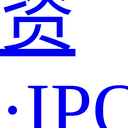
资
·IP