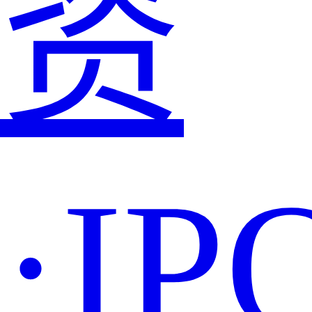
资
·IP