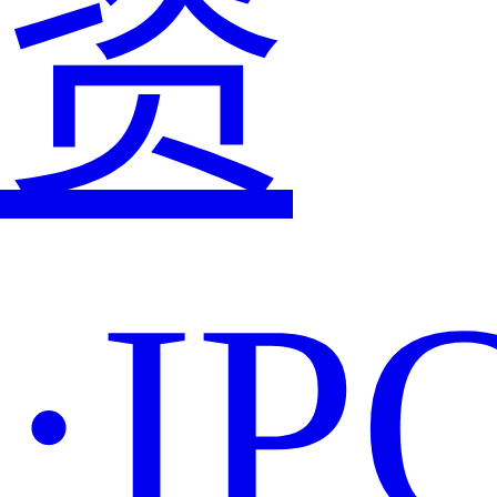
资
·IP