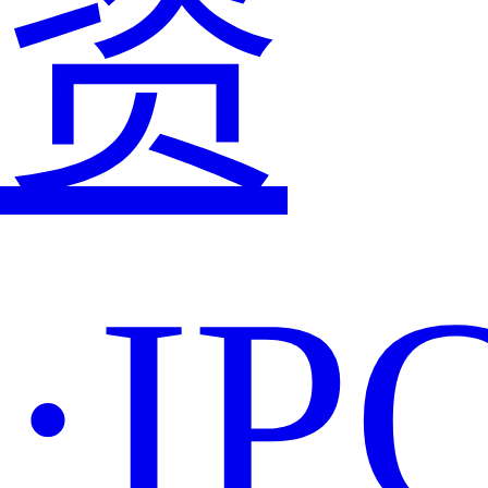
资
·IP