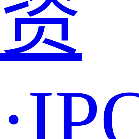
资
·IP