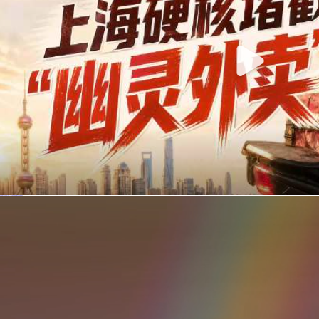
你在美团点的外卖是真门店吗？上海严查执照盗用，幽灵外卖迎硬核整治