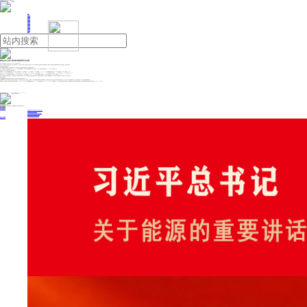
人民日报主管
《中国能源报》社有限公司主办
网站地图
联系我们
首页
即时新闻
能源要闻
焦点关注
能源评论
能源党建
热点专题
生态环保
人事动态
能源城市
环球视野
产业聚焦
电网电力
新能源
油气
钢铁企业出口承压 国内城市更新将带来行业机遇
来源：中国经营报
2026年06月03日 14:59
作者：索寒雪
近期，中国不锈钢行业产量环比微增，但进出口数据显示，出口同比下滑。随着《城市更新“十五五”规划》印发，城市更新有望成为钢铁行业转型的重要“缓冲垫”，钢铁产业链也有望在需求结构调整中逐步走出价格低谷，迎来结构性增长。
不锈钢进出口量出现明显波动
“现在钢材贸易单吨利润很低。”一位钢材贸易商表示，“市场明显处于供需两端持续拉锯的状态，整体呈弱平衡格局。”
近日，中国钢铁工业协会不锈钢分会公布了2026年4月份不锈钢粗钢产量、进出口及表观消费量统计数据。数据显示，4月份，全国不锈钢粗钢产量为371.74万吨，环比增长1.25%。
与之形成对比的是，不锈钢进出口量出现明显波动。
数据显示，4月份，中国不锈钢进口量为16.97万吨，环比增加3.38万吨，增幅为24.83%；同比增加2.76万吨，增幅为19.42%。1—4月，中国不锈钢进口总量为54.57万吨，同比减少4.73万吨，降幅为7.79%。
出口方面，4月份，中国不锈钢出口总量为39.43万吨，环比增加8.41万吨，增幅为27.10%；同比减少5.35万吨，降幅为11.94%。1—4月，中国不锈钢出口总量为119.72万吨，同比减少47.66万吨，降幅为28.47%。
净出口方面，4月份，中国不锈钢净出口总量为22.46万吨，同比减少8.11万吨，降幅为26.50%。1—4月，中国不锈钢净出口总量为65.15万吨，同比减少42.94万吨，降幅为39.70%。
此前，中国钢铁工业协会党委副书记、副会长兼秘书长、新闻发言人姜维表示，当前，我国钢材市场供强需弱矛盾仍然突出，保效益仍是首要任务。钢铁企业仍要保持战略定力，践行“三定三不要”经营原则，坚持自律控产、降库存不动摇。
城市更新带来机遇
尽管近期数据显示钢铁行业供需两端仍然承压，但业内专家对未来市场仍持乐观态度。
兰格钢铁网研究中心副主任葛昕向《中国经营报》记者表示，近日国务院正式印发《城市更新“十五五”规划》，作为我国首部国家层面城市更新专项规划，这份纲领性文件不仅拉开了未来五年城市提质升级的大幕，也为步入需求下行周期的钢铁行业注入关键结构性增量，成为行业转型期的重要“缓冲垫”。
葛昕测算，“十五五”期间，城市更新年均直接拉动钢材需求约970万—1000万吨，占全国粗钢消费总量的1.2%—1.5%；五年累计需求约3900万—5800万吨，中枢值接近4850万吨。考虑资金挤占传统基建、城中村改造带动地产修复的双向叠加效应后，城市更新年均净拉动钢材需求有望稳定在1000万—1200万吨。
投稿与新闻线索: 微信/手机: 15910626987 邮箱: 95866527@qq.com
欢迎关注中国能源官方网站
分享让更多人看到
中国能源网版权作品，未经书面授权，严禁转载或镜像，违者将被追究法律责任。
即时新闻
要闻推荐
国家能源局印发《电力安全生产“十五五”行动计划》
我国绿色燃料产业规模稳步壮大
2030年我国新能源消纳将达28亿千瓦以上
新型电力系统建设迎来“十五五”发展路线图
《新型电力系统建设“十五五”规划》发布
热点专题