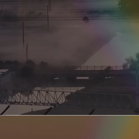
新型电力系统的核心引擎 第二集 深远海风电送出