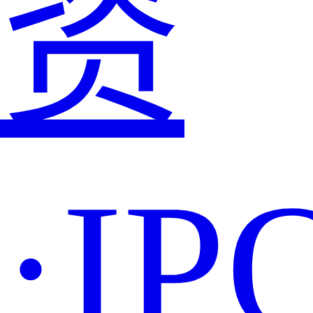
资
·IP