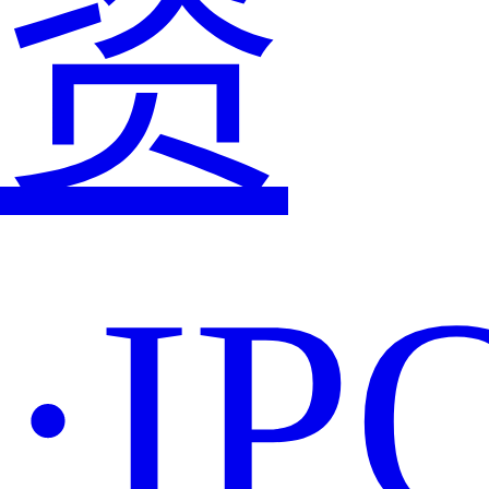
资
·IP