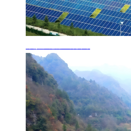
锦绣燕赵追新逐绿向未来