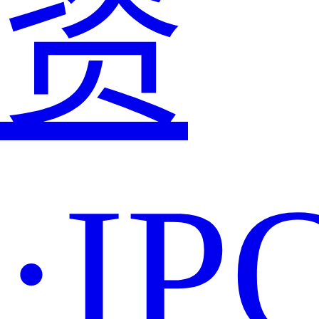
资
·IP