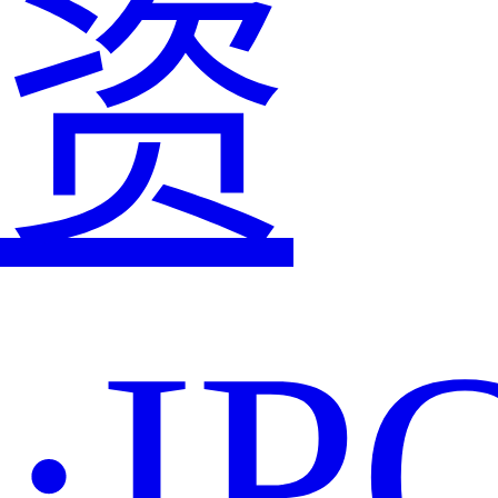
资
·IP