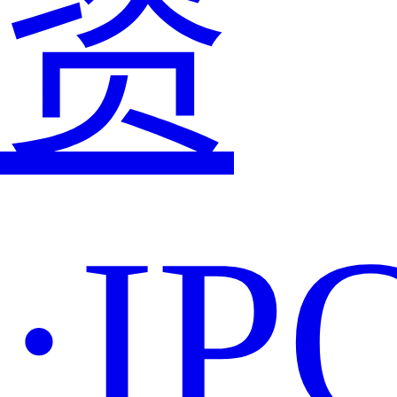
资
·IP