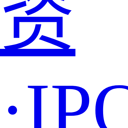
资
·IP