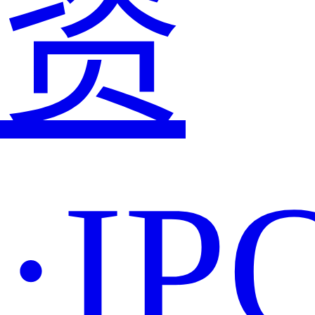
资
·IP