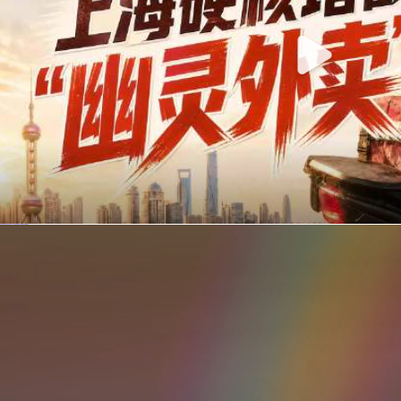
你在美团点的外卖是真门店吗？上海严查执照盗用，幽灵外卖迎硬核整治