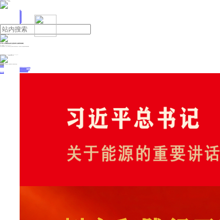
人民日报主管
《中国能源报》社有限公司主办
网站地图
联系我们
首页
即时新闻
能源要闻
焦点关注
能源评论
能源党建
热点专题
生态环保
人事动态
能源城市
环球视野
产业聚焦
电网电力
新能源
油气
辽宁省人大法制委员会原主任委员周立元接受审查调查
来源：中国新闻网
2026年01月19日 11:30
据辽宁省纪委监委消息：辽宁省人大法制委员会原主任委员周立元涉嫌严重违纪违法，目前正接受辽宁省纪委监委纪律审查和监察调查。
投稿与新闻线索: 微信/手机: 15910626987 邮箱: 95866527@qq.com
欢迎关注中国能源官方网站
分享让更多人看到
中国能源网版权作品，未经书面授权，严禁转载或镜像，违者将被追究法律责任。
即时新闻
要闻推荐
国家能源局印发《电力安全生产“十五五”行动计划》
我国绿色燃料产业规模稳步壮大
2030年我国新能源消纳将达28亿千瓦以上
新型电力系统建设迎来“十五五”发展路线图
《新型电力系统建设“十五五”规划》发布
热点专题