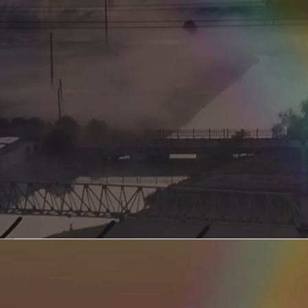
新型电力系统的核心引擎 第二集 深远海风电送出