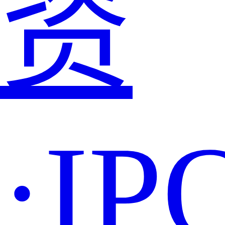
资
·IP