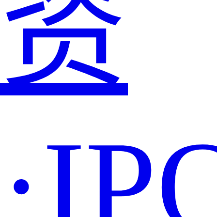
资
·IP