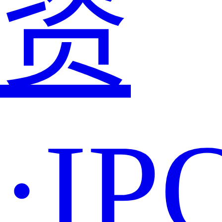
资
·IP