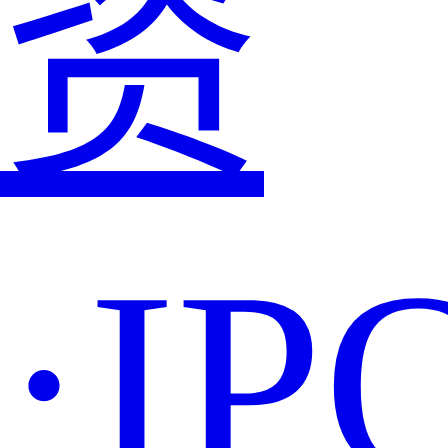
资
·IP