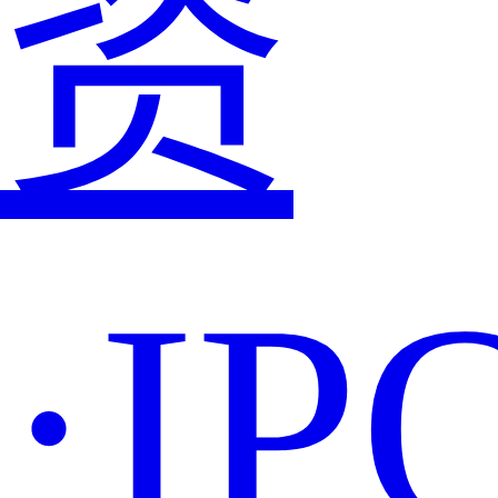
资
·IP