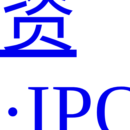
资
·IP