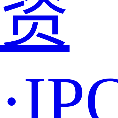
资
·IP