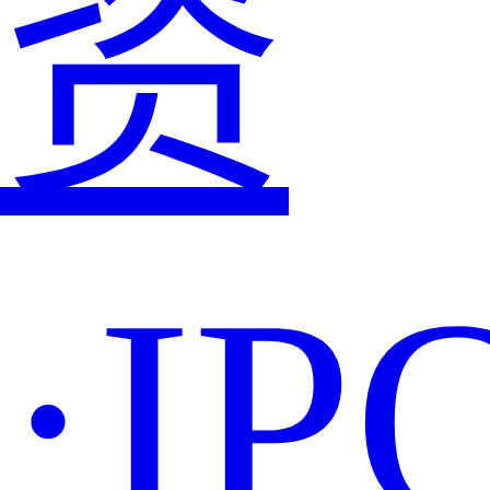
资
·IP