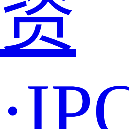
资
·IP