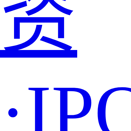
资
·IP