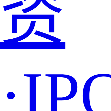
资
·IP