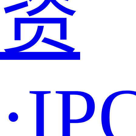
资
·IP