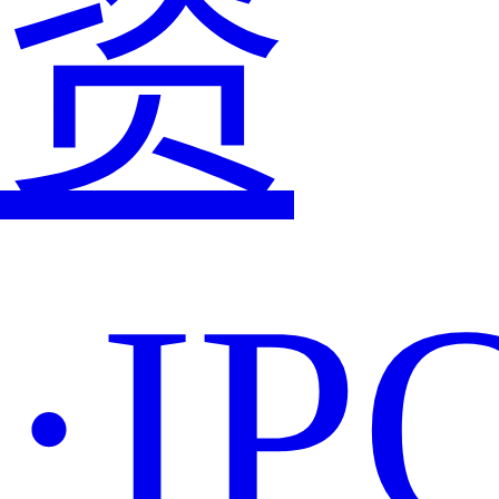
资
·IP