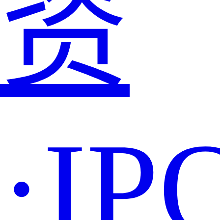
资
·IP