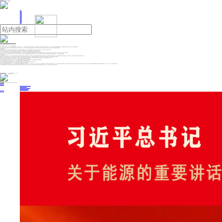
人民日报主管
《中国能源报》社有限公司主办
网站地图
联系我们
首页
即时新闻
能源要闻
焦点关注
能源评论
能源党建
热点专题
生态环保
人事动态
能源城市
环球视野
产业聚焦
电网电力
新能源
油气
美丽中国建设成效考核体系全面升级
来源：中国能源网
2026年05月14日 10:17
作者：渠沛然 王林
日前，中共中央办公厅、国务院办公厅正式印发《美丽中国建设成效考核办法》（以下简称《考核办法》）。中央生态环境保护督察工作领导小组办公室有关负责人在解读时表示，作为我国生态环境领域又一部重要党内法规，《考核办法》是推动树立和践行正确政绩观的制度利器，是全面推进美丽中国建设的有力抓手，是健全生态环境治理体系的重要举措。
对此，中国发展战略学研究会理事、北京交通大学碳中和科技与战略中心特约研究员郑挺颖表示，《考核办法》在全面承接污染防治攻坚战成效考核经验基础上，实现了考核体系的平稳过渡与战略升级，从“攻坚”走向“建设”，从“治污”走向“美丽”，体现了顶层设计的系统性与延续性。
考核体系实现战略升级
协同推进降碳、减污、扩绿、增长，以高水平保护推动高质量发展、创造高品质生活，是美丽中国建设的战略路径。过去七年，污染防治攻坚战成效显著，其间，考核“由无到有、由好到优”，成为压实地方责任、改善环境质量的有力抓手。
《考核办法》聚焦美丽中国建设的关键领域，精准设置了多个维度的考核内容，包括责任落实情况、年度主要目标完成情况、年度重点任务完成情况、资金使用绩效以及群众满意程度。
其中，大气环境、水和海洋生态环境、土壤生态环境、固体废物污染防治等硬性指标被悉数列入，发展方式绿色低碳转型、生态系统多样性稳定性持续性提升等年度重点任务同样占有重要权重。
《考核办法》明确考核工作由中央生态环境保护督察工作领导小组牵头组织，采取自评总结、核实核证、综合评价、结果反馈四步程序，确保整个过程精准科学、客观公正。值得注意的是，考核原则中特别强调了“注重减轻基层负担”，避免层层加码、重复检查，这一细节体现了制度设计者对基层实际工作节奏的体察。
与此前的考核相比，《考核办法》不再仅仅关注污染减排的单项成绩，而是将目光投向绿色低碳转型、生态保护修复、资金使用绩效和群众真实感受等更综合的维度。这也意味着一个地区的生态环境治理好不好，不光看减排数据，还要看财政资金是否花在刀刃上，更要倾听普通百姓的真实感受。
考核结果形成刚性约束
《考核办法》明确规定，考核结果作为省（自治区、直辖市）党委和政府领导班子及有关领导干部综合考核评价、奖惩任免的重要参考，同时也作为生态环境保护相关财政资金分配的参考依据。如果考核结果为“不合格”，地方需限期整改；逾期整改不到位的，将由中央组织部会同有关部门约谈党政主要负责人。需要追究责任的，还会由中央纪委国家监委、中央组织部依规依纪依法处理。
郑挺颖分析称，考核等次未达到优良的地区，其党政主要负责人和相关班子成员将被约谈；连续考核排名靠后或问题突出的，明确“不得评优评先、不得提拔使用或转任重要职务”。“更令人警醒的是，对造成生态环境严重破坏的，实行终身追责，‘哪怕已调离、提拔或退休’。
这些规定将生态环境责任从抽象的原则转化为具体的、不可回避的刚性要求。“一套考核体系有没有‘牙齿’，就看它能不能真的改变决策者的行为逻辑，是否能从追求短期经济增长数字转向真正为生态红线负责。”某不愿具名环保行业资深人士说。
“这种‘真挂钩、硬约束’的机制，实质上是将生态环境责任嵌入干部选任的全链条，让‘党政同责、一岗双责’从原则要求变为刚性制约。”郑挺颖说。
过去，生态环境考核更多“向上看”，看数据、看报告、看上级认可。而《考核办法》将“群众满意程度”单独列为一项考核内容，要求考核群众对本地区生态环境质量改善和美丽中国建设的满意程度。
上述中央生态环境保护督察工作领导小组办公室有关负责人表示，这一设计旨在“充分发挥社会监督作用”，让考核工作更加注重“群众认可”。
郑挺颖分析，公众在美丽中国建设方面拥有更多发言权之后，地方领导干部在决策施政前后，自然会更审慎、更认真、更频繁、更耐心地倾听当地人民群众的意见。
让公众来当生态环境的“阅卷人”正在倒逼行业和地方政府拿出实招。一个变化在曾经不受欢迎的垃圾焚烧发电行业中体现得很明显。
中华环保联合会能源与环境专委会秘书长郭云高表示，过去，民众对垃圾焚烧发电厂很抵触，“邻避效应”主要体现在公众不愿意了解、不愿意参与和不信任中。如今，通过技术逐渐进步、环保监管手段更加严格，与民众沟通手段更加多样等多维度的提升，在不少城市，垃圾焚烧发电厂主动拆掉围墙，把厂区变成环保科普公园和工业旅游景点，请市民监督。江苏常州某项目将每月第一个周末设为公众开放日，昔日“闲人免进”的设施摇身变成“城市客厅”；深圳盐田能源生态园集科普教育、工业旅游、休闲娱乐于一体，项目还获得了国际设计大奖。
这套从“攻坚”升级为“美丽”的考核体系，正在将生态文明建设的责任链条拧得更紧。“这套考核制度将有力推动地方从‘唯GDP论’转向‘生态优先、绿色发展’的正确政绩观，引导各级领导干部把美丽中国建设扛在肩上、抓在手中，真正实现以‘考’促‘美’、以‘美’惠民。”郑挺颖说。
投稿与新闻线索: 微信/手机: 15910626987 邮箱: 95866527@qq.com
欢迎关注中国能源官方网站
分享让更多人看到
中国能源网版权作品，未经书面授权，严禁转载或镜像，违者将被追究法律责任。
即时新闻
要闻推荐
国家能源局印发《电力安全生产“十五五”行动计划》
我国绿色燃料产业规模稳步壮大
2030年我国新能源消纳将达28亿千瓦以上
新型电力系统建设迎来“十五五”发展路线图
《新型电力系统建设“十五五”规划》发布
热点专题