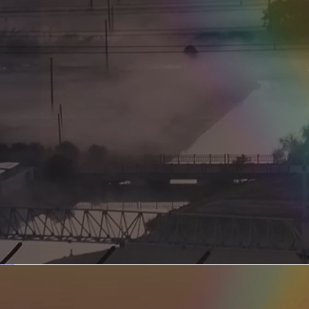
新型电力系统的核心引擎 第二集 深远海风电送出