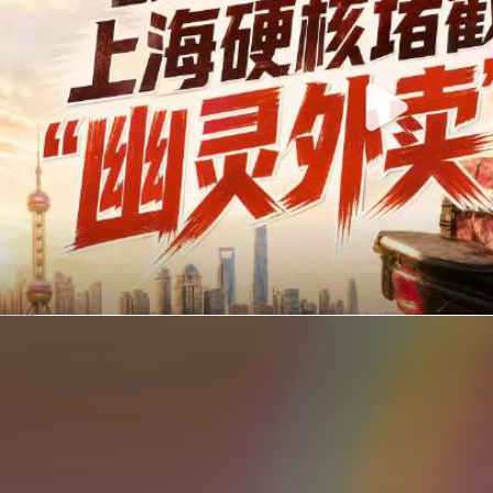
你在美团点的外卖是真门店吗？上海严查执照盗用，幽灵外卖迎硬核整治