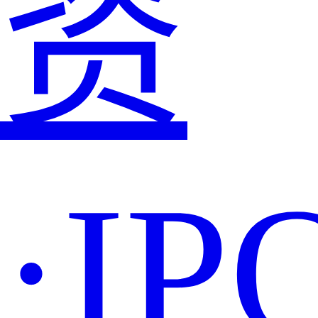
资
·IP