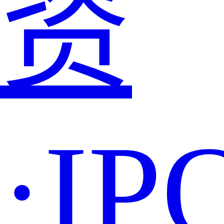
资
·IP