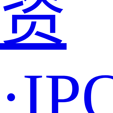
资
·IP