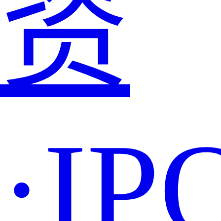
资
·IP