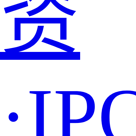
资
·IP