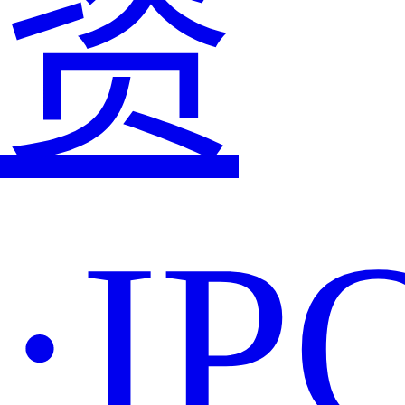
资
·IP