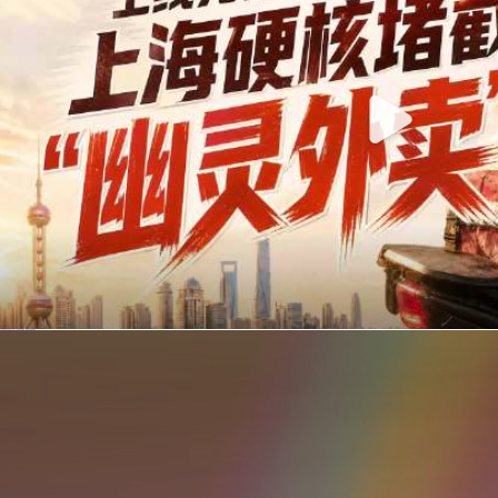
你在美团点的外卖是真门店吗？上海严查执照盗用，幽灵外卖迎硬核整治