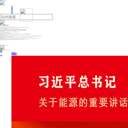
人民日报主管
《中国能源报》社有限公司主办
网站地图
联系我们
首页
即时新闻
能源要闻
焦点关注
能源评论
能源党建
热点专题
生态环保
人事动态
能源城市
环球视野
产业聚焦
电网电力
新能源
油气
协同布局，能源强国建设扎实推进
来源：人民日报
2026年05月17日 09:20
作者：丁怡婷
今年3月，习近平总书记在河北雄安新区考察时强调：“能源问题是发展中的战略问题”“一定要坚持走清洁、低碳发展的路子”。
“十五五”开局之年，受地缘冲突等因素影响，一些国家油价剧烈波动、供应短缺；反观国内，能源资源供应平稳有序，生产生活用能供应充足，这得益于我国“加快构建清洁低碳安全高效的新型能源体系”，为能源强国建设提供坚实支撑。
一东一西，两个“之最”，见证能源强国建设鲜活图景：
浙江台州，全球首台650摄氏度高效超超临界燃煤机组在华能玉环电厂加紧建设，主厂房、锅炉房区域700余根桩基施工已完成，正进行锅炉钢结构吊装。
“前不久，机组核心承压部件——高压内缸实现超50吨级高温合金铸件单体一次浇铸成型。”华能西安热工院首席专家袁勇介绍，这个“钢铁心脏”有望于年底下线安装，机组建成后将大幅提升煤电清洁高效利用水平。
四川甘孜藏族自治州，全球最大混合式抽水蓄能项目两河口抽蓄电站，正进行主厂房混凝土浇筑与机电安装。加上柯拉二期光伏电站、牦牛山风电等项目同步推进，雅砻江流域水风光一体化基地建设“进度条”不断刷新。
“一体化基地具备多能互补、多年调节优势，‘十五五’时期，装机规模将从近2300万千瓦增至约4000万千瓦，年发电量预计达1300亿千瓦时。”国投集团雅砻江两河口抽蓄电站现场总指挥张东明说。
“深入实施能源安全新战略，加快构建清洁低碳安全高效的新型能源体系，建设能源强国。”“十五五”规划纲要提出的重要部署正加快落地、变为现实——
量足质优，能源安全韧性持续增强。
突破40亿立方米。今年以来，我国最大的煤岩气（深层煤层气）田中国石油大吉气田新钻井20余口，推动日产气量同比增长超三成，年产能再创新高。
接近40亿千瓦。这是截至3月底的全国累计发电装机容量，同比增长15.5%。
一季度，我国能源供给稳步增长，原煤、原油、天然气、电力生产均创历史同期新高。
总量更足，布局更优。今年以来，全长800多公里的苏皖豫干线管道工程开工，将联通“北气南下”能源大通道、西气东输管道系统，实现陆气和海气双向供应；总投资约232亿元的攀西特高压交流工程开工，将显著增强西南地区清洁能源外送能力……
优化能源骨干通道布局和进口来源结构，提升电力系统互补互济能力，有效提升了能源供应的安全性、稳定性和经济性。一季度，我国进口原油1.5亿吨，同比增长8.9%，创历史新高；国网、南网完成固定资产投资均实现两位数增长。
逐绿前行，能源结构转型蹄疾步稳。
供给端成色更绿。2月，国内单体最大采煤沉陷区光伏基地——国能宁夏灵武400万千瓦光伏电站建成投运，投产后每年可提供绿电68亿千瓦时，满足450万个家庭一年的用电需求。4月，国内水深最深的海上风电项目——华能山东半岛北L场址海上风电项目全容量并网发电，我国海上风电累计并网装机已连续5年位居全球首位。
今年以来，可再生能源安全可靠替代加快推进。一季度新增发电装机中，可再生能源占比达70%。
消费端电能替代。最快5分钟，充电续航400公里！不久前，粤港澳大湾区规模最大的车网互动超充示范站在广东深圳投运。“目前设置了23台车网互动充电桩，最多一天有270多辆新能源汽车在站内充电。”南方电网深圳光明供电局工程部副主管林超介绍，超充站车棚铺设了约600平方米光伏板，年发电量约14万千瓦时。
积极鼓励“开绿车、用绿电”，建成全球最大的电动汽车充电网络；开展国家级零碳园区建设，以绿色能源制造绿色产品；推动绿色电力与算力协同布局……我国加强工业、建筑、交通等重点领域节能降碳，提高终端用能电气化水平，每用10度电就有近4度是绿电。
创新引领，能源科技攻关实力更强。
安徽合肥，紧凑型聚变能实验装置（BEST）建设稳步推进，有望在2030年左右实现演示聚变发电；辽宁沈阳，我国首个50万吨级生物质绿色醇油示范项目开工，攻克绿色醇油高效合成技术难题；江苏盐城，自主研发的首台新能源并网稳定器投运，能有效隔离电气故障在新能源和电网之间的相互影响……
聚焦能源关键领域和重大需求，我国加快新一代煤电、电网柔性直流输电等技术研发应用，开展长时储能、绿电制氢氨醇、可控核聚变等重大技术研发攻关，一批新技术新产业蓬勃兴起。
“‘十五五’时期，我们将更好统筹发展和安全，通过完善能源发展空间布局、加力建设新型能源基础设施、加快发展能源新质生产力、扩大能源高水平对外开放等举措，以新型能源体系支撑能源强国建设。”国家能源局有关负责人表示。
《 人民日报 》（ 2026年05月17日 01 版）
投稿与新闻线索: 微信/手机: 15910626987 邮箱: 95866527@qq.com
欢迎关注中国能源官方网站
分享让更多人看到
中国能源网版权作品，未经书面授权，严禁转载或镜像，违者将被追究法律责任。
即时新闻
要闻推荐
我国绿色燃料产业规模稳步壮大
2030年我国新能源消纳将达28亿千瓦以上
新型电力系统建设迎来“十五五”发展路线图
《新型电力系统建设“十五五”规划》发布
利用率90%左右 新能源发展重心转向消纳
热点专题