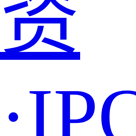
资
·IP