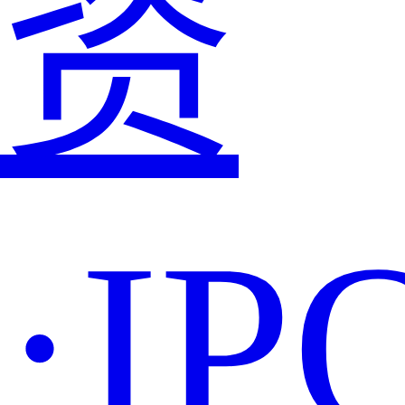
资
·IP