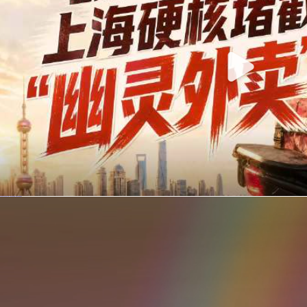
你在美团点的外卖是真门店吗？上海严查执照盗用，幽灵外卖迎硬核整治