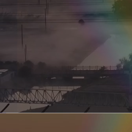
新型电力系统的核心引擎 第二集 深远海风电送出