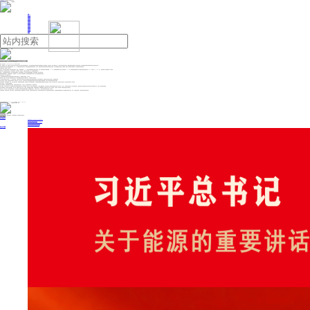
人民日报主管
《中国能源报》社有限公司主办
网站地图
联系我们
首页
即时新闻
能源要闻
焦点关注
能源评论
能源党建
热点专题
生态环保
人事动态
能源城市
环球视野
产业聚焦
电网电力
新能源
油气
镍基高温超导成果展现基础研究协同攻关优势
来源：科技日报
2026年05月26日 15:00
作者：罗云鹏
近日，国际期刊《科学》在线发表了中国科学技术大学与南方科技大学协同创新的重磅成果——首次在镍氧化物高温超导薄膜中直接观测到无节点超导能隙，并发现电子—玻色子耦合现象。这一突破为研究高温超导机理这一凝聚态物理“世纪难题”提供了关键实验证据，也标志着我国在基础科研领域的系统性攻关格局正在形成。
高温超导机理研究被誉为凝聚态物理的“圣杯”。自1986年铜基高温超导发现以来，其背后的物理机制始终悬而未决。近年来，我国科研团队在高温超导研究领域取得连环突破，不仅为理解超导本质提供了全新视角，更展示了我国科研力量跨地域、跨代际协同攻关的独特优势。
从材料到机制，突破需一步步积累
近年来，南方科技大学薛其坤—陈卓昱团队连续攻坚，取得了一系列重要成果：2024年首先发展“强氧化原子逐层外延”技术，攻克了复杂氧化物原子级制备难题；2025年，在镍氧化物薄膜中实现了常压高温超导；2026年，将双层镍氧化物薄膜在常压下的超导起始转变温度提升至60K（1K相当于-272.15℃）以上，后续还构筑了系列高温超导人工超结构。
薛其坤坦言：“基础研究的突破是一步步积累起来的。从材料发现，制备优化、性能提升到机理研究，每一步都要事先做好布局。”
事实上，没有材料制备技术的突破，就无法获得高质量样品；没有高质量样品，就无法进行精准的物理测量；没有精准测量，就无法揭示机制。
“基础研究需要战略耐心，更需要顶层设计。”薛其坤表示，在这个重点方向的连续突破，表明国家基础研究能力和水平正在发生重要的系统性变化。
从深圳到合肥，集中力量能办大事
为了克服超导薄膜在室温真空中极易失氧而失去超导性的技术“卡点”，两校团队打破壁垒、不分彼此。
“这确实是一次‘硬仗’。”南方科技大学副教授陈卓昱介绍，“镍基超导薄膜在室温真空中极易失氧，一旦失氧就会失去超导性。”
为了将样品从深圳安全运送到1200公里外的合肥，中国科学技术大学与南方科技大学团队联合研发出超高真空低温淬火与样品传输新技术，确保样品在运输全程处于“真空+低温”的稳定状态。
“这不仅是技术上的突破，更是团队协作的体现。”陈卓昱介绍，在此过程中，中国科学技术大学利用世界领先的激光角分辨光电子能谱进行高精度测量，还结合上海同步辐射光源进行补充验证。
在陈卓昱看来，这种跨越深圳、合肥、上海三地的大协作，将最顶尖的材料制备、设备研发与大科学装置完美结合，正是新型举国体制在基础研究中的生动实践。“这证明：集中力量办大事，不仅能办成‘工程型’大事，也能办成‘科学型’大事。”陈卓昱说。
从院士到青年，三代协作攻克世界难题
攻克世界级难题，既需要掌舵者的宏大视野，也需要冲锋者的无畏锐气。此次攻关，“老中青”传帮带起到了十分重要的作用。
记者了解到，在此次科研过程中，国家最高科学技术奖获得者薛其坤院士立足国家战略，统筹全局，发挥帅才的定盘星作用，让科研力量攥指成拳；中国科学技术大学教授何俊峰与陈卓昱作为中坚力量，承上启下，精准把控技术路线，充分发挥冲锋作用；中国科学技术大学沈建昌与南方科技大学周广迪等青年研究人员，主导了本次实验的关键突破。
“这次实验能做成，离不开整个团队的配合。”周广迪说，“薛老师从全局上把方向，何老师、陈老师确定技术路线，具体的材料制备、测量和数据分析交给我们年轻人来做。”老兵掌舵、中坚破冰、新锐冲锋，梯队式协同是无往不胜的法宝。
周广迪认为，能在这样一支队伍里参与重大攻关，对青年研究人员来说本身就是最好的锻炼。“前辈愿意带年轻人，肯放手让年轻人上，我们才有机会真正成长起来。”周广迪说。
从材料到机制，从深圳到合肥，从院士到青年，这场连环突破亦揭示了基础研究的一条可行路径：以系统布局代替单点冲刺，以协同作战代替各自为战。镍基超导机理的关键证据，正是我国科研“举国体制”与“人才梯队”双重优势的集中体现。未来，这样的攻关模式，必将在更多前沿领域开花结果。
投稿与新闻线索: 微信/手机: 15910626987 邮箱: 95866527@qq.com
欢迎关注中国能源官方网站
分享让更多人看到
中国能源网版权作品，未经书面授权，严禁转载或镜像，违者将被追究法律责任。
即时新闻
要闻推荐
国家能源局印发《电力安全生产“十五五”行动计划》
我国绿色燃料产业规模稳步壮大
2030年我国新能源消纳将达28亿千瓦以上
新型电力系统建设迎来“十五五”发展路线图
《新型电力系统建设“十五五”规划》发布
热点专题